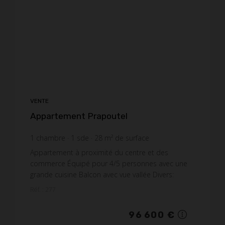
VENTE
Appartement Prapoutel
1
chambre
1
sde
28
m² de surface
3 450 €
prix / m²
Appartement à proximité du centre et des
commerce Équipé pour 4/5 personnes avec une
grande cuisine Balcon avec vue vallée Divers:
Chauffage individuel électrique SDB avec baignoire
Réf. : 277
et WC. C...
96 600 €