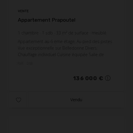
VENTE
Appartement Prapoutel
1
chambre
1
sdb
33
m² de surface
meublé
4 121,21 €
prix / m²
Appartement au 6 ème étage, Au pied des pistes
Vue exceptionnelle sur Belledonne Divers:
Chauffage individuel Cuisine équipée Salle de
bains carrelée avec baignoire et WC Casier à ski
Réf. : 268
Pr...
136 000 €
Vendu