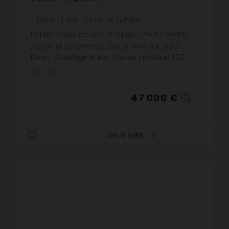
1
pièce
1
sde
18
m² de surface
2 611,11 €
prix / m²
Détails Studio meublé et équipé, Proche centre
station et commerces, Balcon avec vue piste.
Divers: Chauffage et eau chaude individuel SDB
avec douche et WC Casier à skis Travaux de rafraî...
Réf. : 280
47 000 €
Lire la suite