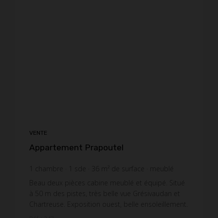
VENTE
Appartement Prapoutel
1
chambre
1
sde
36
m² de surface
meublé
4 027,78 €
prix / m²
Beau deux pièces cabine meublé et équipé. Situé
à 50 m des pistes, très belle vue Grésivaudan et
Chartreuse. Exposition ouest, belle ensoleillement.
Appartement se composant d'une chambre, un