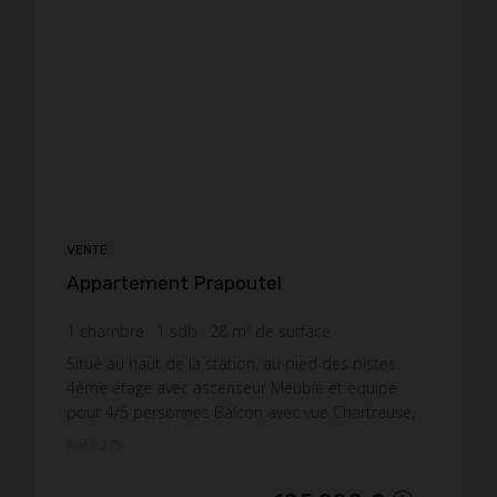
VENTE
Appartement Prapoutel
1
chambre
1
sdb
28
m² de surface
3 750 €
prix / m²
Situé au haut de la station, au pied des pistes.
4ème étage avec ascenseur Meublé et équipé
pour 4/5 personnes Balcon avec vue Chartreuse,
exposition ouest Divers: Chauffage individuel
Réf. : 275
électriq...