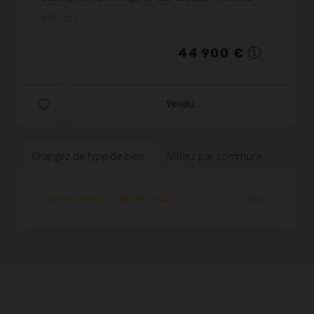
Kitchenette meublé et équipée Casier à skis
Réf. : 252
44 900 €
Vendu
Changez de type de bien
Affinez par commune
Appartement - Studio - Loft
10