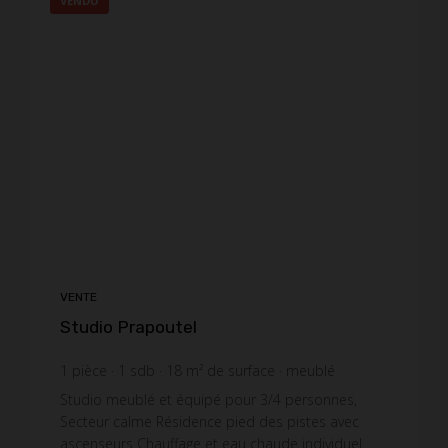
VENDU
VENTE
Studio Prapoutel
1
pièce
1
sdb
18
m² de surface
meublé
2 494,44 €
prix / m²
Studio meublé et équipé pour 3/4 personnes,
Secteur calme Résidence pied des pistes avec
ascenseurs Chauffage et eau chaude individuel