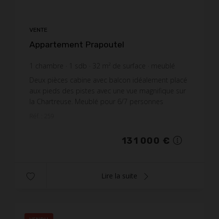
VENTE
Appartement Prapoutel
1
chambre
1
sdb
32
m² de surface
meublé
4 093,75 €
prix / m²
Deux pièces cabine avec balcon idéalement placé
aux pieds des pistes avec une vue magnifique sur
la Chartreuse. Meublé pour 6/7 personnes
Appartement comprenant un séjour avec cuisine
Réf. : 259
équipée, une...
131 000 €
Lire la suite