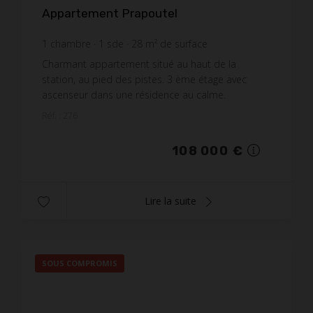
Appartement Prapoutel
1
chambre
1
sde
28
m² de surface
3 857,14 €
prix / m²
Charmant appartement situé au haut de la
station, au pied des pistes. 3 ème étage avec
ascenseur dans une résidence au calme.
Entièrement rénové équipé pour 4/5 personnes
Réf. : 276
Balcon avec vue sur les pi...
108 000 €
Lire la suite
SOUS COMPROMIS