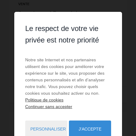
VENTE
Appartement Prapoutel
1
chambre
1
sdb
34
m² de surface
meublé
Le respect de votre vie
3 705,88 €
prix / m²
Détails: Deux pièces cabine idéalement situé au
privée est notre priorité
pied des pistes et de l’école de skis. Cuisine
ouverte sur séjour, Balcon vue piste Meublé et
équipé pour 6 personnes. Divers: Chauffage
Réf. : 278
Notre site Internet et nos partenaires
individuel éle...
utilisent des cookies pour améliorer votre
126 000 €
expérience sur le site, vous proposer des
contenus personnalisés et afin d’analyser
notre trafic. Vous pouvez choisir quels
cookies vous souhaitez activer ou non.
Lire la suite
Politique de cookies
Continuer sans accepter
VENDU
PERSONNALISER
J'ACCEPTE