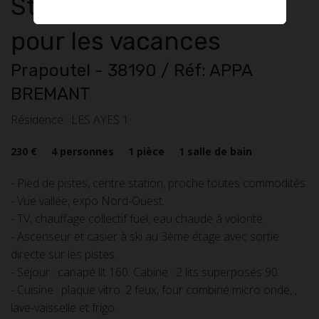
Studio
1 pièce
à louer
pour les vacances
Prapoutel
- 38190
/ Réf: APPA
BREMANT
Résidence : LES AYES 1
230 €
4
personnes
1
pièce
1
salle de bain
- Pied de pistes, centre station, proche toutes commodités.
- Vue vallée, expo Nord-Ouest.
- TV, chauffage collectif fuel, eau chaude à volonté.
- Ascenseur et casier à ski au 3ème étage avec sortie
directe sur les pistes.
- Séjour : canapé lit 160. Cabine : 2 lits superposés 90.
- Cuisine : plaque vitro. 2 feux, four combiné micro onde, ,
lave-vaisselle et frigo.