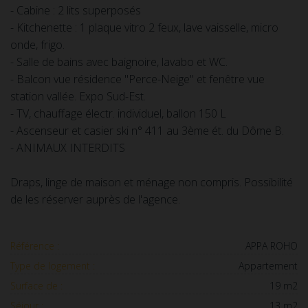
- Cabine : 2 lits superposés
- Kitchenette : 1 plaque vitro 2 feux, lave vaisselle, micro
onde, frigo.
- Salle de bains avec baignoire, lavabo et WC.
- Balcon vue résidence "Perce-Neige" et fenêtre vue
station vallée. Expo Sud-Est.
- TV, chauffage électr. individuel, ballon 150 L
- Ascenseur et casier ski n° 411 au 3ème ét. du Dôme B.
- ANIMAUX INTERDITS
Draps, linge de maison et ménage non compris. Possibilité
de les réserver auprès de l'agence.
Référence :
APPA ROHO
Type de logement :
Appartement
Surface de :
19 m2
Séjour :
13 m2