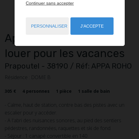
Continuer sans accepter
PERSONNALISER
J'ACCEPTE
Appartement
1 pièce
à
louer pour les vacances
Prapoutel
- 38190
/ Réf: APPA ROHO
Résidence : DOME B
305 €
4
personnes
1
pièce
1
salle de bain
- Calme, haut de station, contre bas des pistes avec un
escalier pour y accéder.
- A l'abri des nuisances sonores, au pied des sentiers
pédestres, randonnées, raquettes et ski de fond.​
- Séjour : 1 canapé convertible en 140.