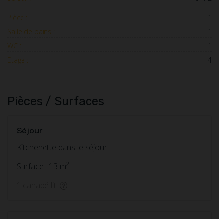
Pièce :
1
Salle de bains :
1
WC :
1
Etage :
4
Pièces / Surfaces
Séjour
Kitchenette dans le séjour
2
Surface : 13 m
1 canapé lit