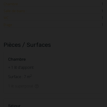
Chambre :
1
Salle de bains :
1
WC :
1
Etage :
1
Pièces / Surfaces
Chambre
+ 1 lit d'appoint
2
Surface : 7 m
1 lit superposé
Séjour