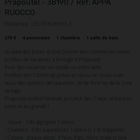
Prapoutel
- 38190
/ Réf: APPA
RUOCCO
Résidence : LES EDELWEISS 3
270 €
4
personnes
1
chambre
1
salle de bain
Au pied des pistes et tout proche des commerces, venez
profitez de vacances à la neige à Prapoutel
Pour des vacances en famille ou entre amis.
Profitez des 120 km de pistes en ski ou en snow, mais
aussi des sentiers de raquettes, ski de fond ou de la zone
de luge.
Prapoutel station familiale au cœur des 7 laux, séduira les
petits et les grands !
- Séjour : 2 lits gigognes 1 place,
- Chambre : 2 lits superposés 1 place (+ 1 lit d'appoint).
- Cuisine : plaque électr. 4 feux, frigo, micro onde et lave