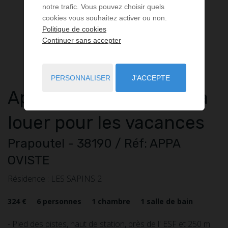
notre trafic. Vous pouvez choisir quels
cookies vous souhaitez activer ou non.
Politique de cookies
Continuer sans accepter
PERSONNALISER
J'ACCEPTE
Appartement
2 pièces
à
louer pour les vacances
Prapoutel
- 38190
/ Réf: APPA
OVISTE
Résidence : LES SAPINS 2
324 €
6
personnes
1
chambre
1
salle de bain
- Pied des pistes, haut de station, près de l' ESF et 250 m.