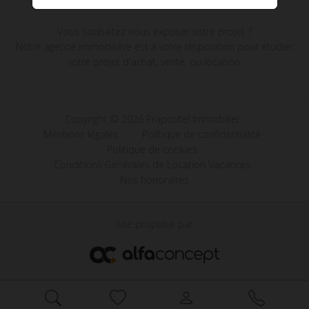
Vous souhaitez nous exposer votre projet ?
Notre agence immobilière est à votre disposition pour étudier
votre projet d'achat, vente, ou location.
Copyright © 2026 Prapoutel Immobilier
Mentions légales
Politique de confidentialité
Politique de cookies
Conditions Générales de Location Vacances
Nos honoraires
Site propulsé par