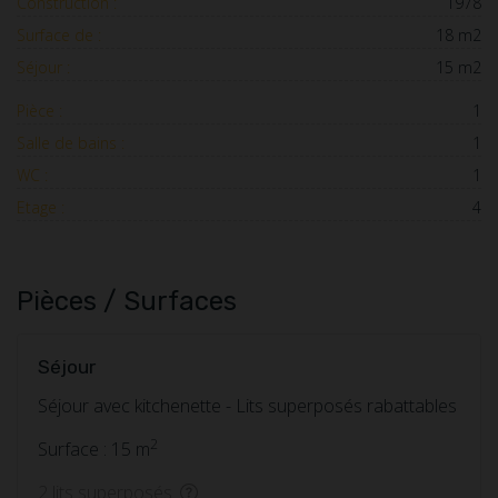
Construction :
1978
Surface de :
18 m2
Séjour :
15 m2
Pièce :
1
Salle de bains :
1
WC :
1
Etage :
4
Pièces / Surfaces
Séjour
Séjour avec kitchenette - Lits superposés rabattables
2
Surface : 15 m
2 lits superposés