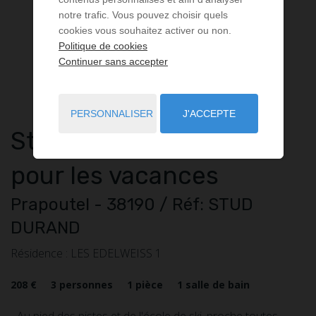
notre trafic. Vous pouvez choisir quels
cookies vous souhaitez activer ou non.
Politique de cookies
Continuer sans accepter
PERSONNALISER
J'ACCEPTE
Studio
1 pièce
à louer
pour les vacances
Prapoutel
- 38190
/ Réf: STUD
DURAND
Résidence : LES EDELWEISS 1
208 €
3
personnes
1
pièce
1
salle de bain
- Au pied des pistes et de l'école de ski, proche toutes