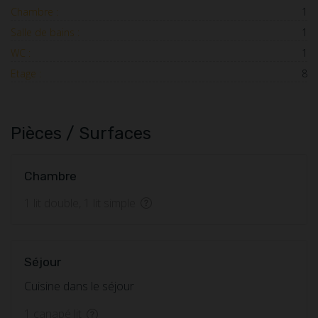
Chambre :
1
Salle de bains :
1
WC :
1
Etage :
8
Pièces / Surfaces
Chambre
1 lit double, 1 lit simple
Séjour
Cuisine dans le séjour
1 canapé lit