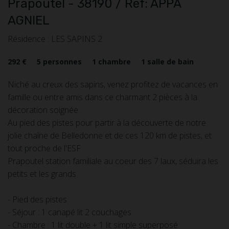
Prapoutel
- 38190
/ Réf: APPA
AGNIEL
Résidence : LES SAPINS 2
292 €
5
personnes
1
chambre
1
salle de bain
Niché au creux des sapins, venez profitez de vacances en
famille ou entre amis dans ce charmant 2 pièces à la
décoration soignée.
Au pied des pistes pour partir à la découverte de notre
jolie chaîne de Belledonne et de ces 120 km de pistes, et
tout proche de l'ESF
Prapoutel station familiale au coeur des 7 laux, séduira les
petits et les grands
- Pied des pistes
- Séjour : 1 canapé lit 2 couchages
- Chambre : 1 lit double + 1 lit simple superposé