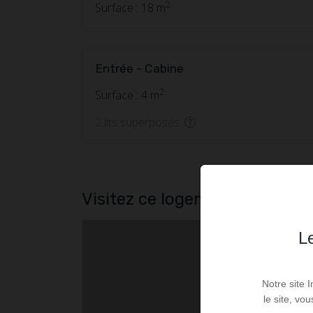
2
Surface : 18 m
Entrée - Cabine
2
Surface : 4 m
2 lits superposés
Visitez ce logement
Le
Notre site 
le site, vo