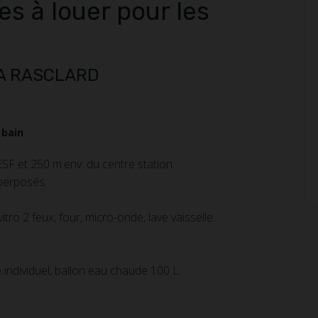
es
à louer pour les
PA RASCLARD
 bain
 ESF et 250 m.env. du centre station.
uperposés.
vitro 2 feux, four, micro-onde, lave vaisselle.
e individuel, ballon eau chaude 100 L.