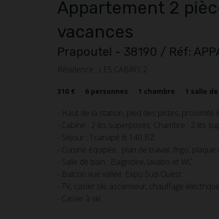
Appartement
2 pièc
vacances
Prapoutel
- 38190
/ Réf: AP
Résidence : LES CABRIS 2
310 €
6
personnes
1
chambre
1
salle de
- Haut de la station, pied des pistes, proximité
- Cabine : 2 lits superposés. Chambre : 2 lits s
- Séjour : 1canapé lit 140 BZ.
- Cuisine équipée : plan de travail, frigo, plaque 
- Salle de bain : Baignoire, lavabo et WC.
- Balcon vue vallée. Expo Sud-Ouest.
- TV, casier ski, ascenseur, chauffage électriqu
- Casier à ski