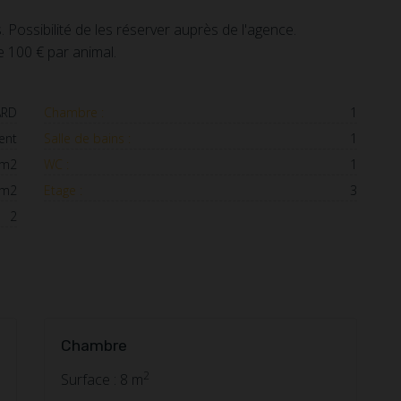
Possibilité de les réserver auprès de l'agence.
 100 € par animal.
ARD
Chambre :
1
ent
Salle de bains :
1
 m2
WC :
1
 m2
Etage :
3
2
Chambre
2
Surface : 8 m