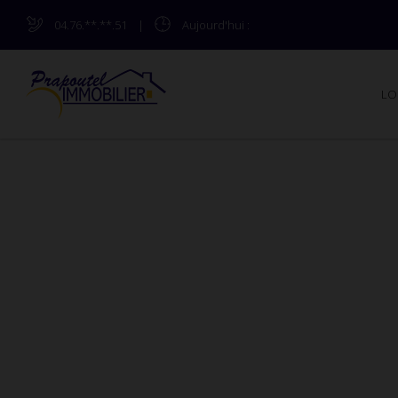
04.76.**.**.51
|
Aujourd'hui
:
LO