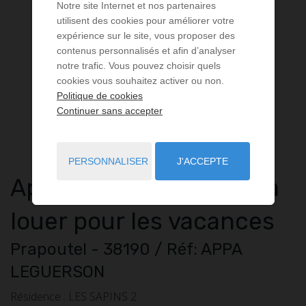
Notre site Internet et nos partenaires
utilisent des cookies pour améliorer votre
expérience sur le site, vous proposer des
contenus personnalisés et afin d’analyser
notre trafic. Vous pouvez choisir quels
cookies vous souhaitez activer ou non.
Politique de cookies
Continuer sans accepter
PERSONNALISER
J'ACCEPTE
Appartement
2 pièces
à
louer pour les vacances
Prapoutel
- 38190
/ Réf: APPA
LEGUERSON
Résidence : LES SAPINS 2