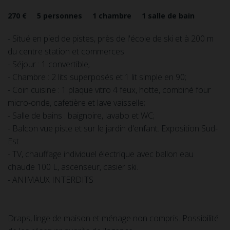
270 €
5
personnes
1
chambre
1
salle de bain
- Situé en pied de pistes, près de l'école de ski et à 200 m
du centre station et commerces. ​
- Séjour : 1 convertible;
- Chambre : 2 lits superposés et 1 lit simple en 90;
- Coin cuisine : 1 plaque vitro 4 feux, hotte, combiné four
micro-onde, cafetière et lave vaisselle;
- Salle de bains : baignoire, lavabo et WC;
- Balcon vue piste et sur le jardin d'enfant. Exposition Sud-
Est.
- TV, chauffage individuel électrique avec ballon eau
chaude 100 L, ascenseur, casier ski.
- ANIMAUX INTERDITS
Draps, linge de maison et ménage non compris. Possibilité