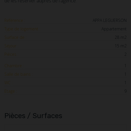
de les réserver auprès de l'agence.
Référence :
APPA LEGUERSON
Type de logement :
Appartement
Surface de :
28 m2
Séjour :
15 m2
Pièces :
2
Chambre :
1
Salle de bains :
1
WC :
1
Etage :
9
Pièces / Surfaces