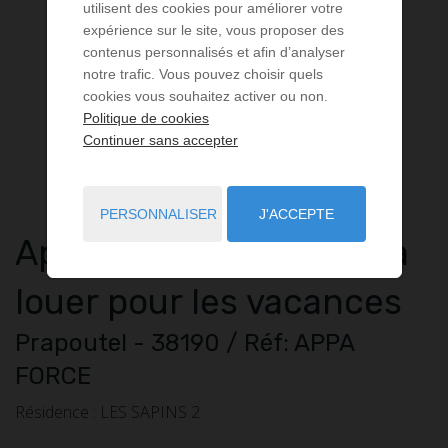
utilisent des cookies pour améliorer votre
expérience sur le site, vous proposer des
contenus personnalisés et afin d’analyser
notre trafic. Vous pouvez choisir quels
cookies vous souhaitez activer ou non.
Politique de cookies
Continuer sans accepter
PERSONNALISER
J'ACCEPTE
Appartement
2 pièces
à
louer pour les vacances
Prapoutel
- 38190
/ Réf: APPA
FORCE
Résidence : LES SAPINS 2