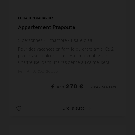
LOCATION VACANCES
Appartement Prapoutel
5
personnes
1
chambre
1
salle d'eau
Pour des vacances en famille ou entre amis, Ce 2
pièces avec balcon et une vue imprenable sur la
Chartreuse, dans une résidence au calme, sera
ravir les petits et les grands, à quelques mètres
Réf. : APPA RODRIGUES
des se...
270 €
/ PAR SEMAINE
DÈS
Lire la suite