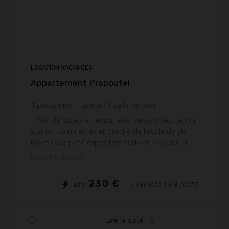
LOCATION VACANCES
Appartement Prapoutel
4
personnes
1
pièce
1
salle de bain
- Pied de pistes et remontées mécaniques, centre
station, commerces et proche de l'école de ski.​ -
Balcon vue piste exposition Sud-Est. - Séjour : 1
canapé lit BZ + 2 lits gigognes 90. - Cabine : ...
Réf. : APPA BARLET
230 €
/ PÉRIODE DE 4 JOURS
DÈS
Lire la suite