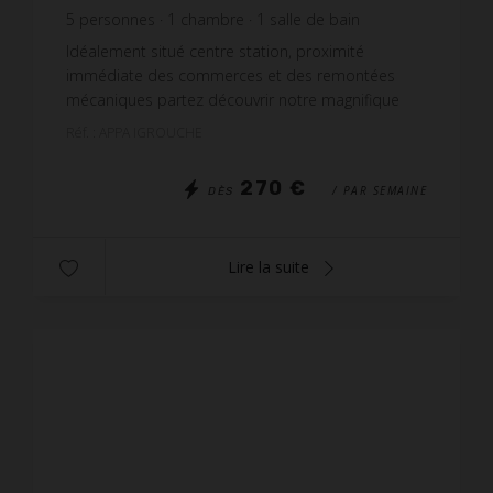
5
personnes
1
chambre
1
salle de bain
Idéalement situé centre station, proximité
immédiate des commerces et des remontées
mécaniques partez découvrir notre magnifique
chaîne de Belledonne, à pied ou en VTT. Venez
Réf. : APPA IGROUCHE
savourer des vacances en...
270 €
/ PAR SEMAINE
DÈS
Lire la suite