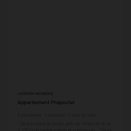
LOCATION VACANCES
Appartement Prapoutel
5
personnes
1
chambre
1
salle de bain
- Situé en pied de pistes, près de l'école de ski et
à 200 m du centre station et commerces. ​ - Séjour