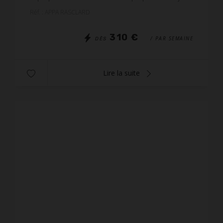
: 1canapé lit 140 BZ. - Cuisine équipée : ...
Réf. : APPA RASCLARD
310 €
/ PAR SEMAINE
DÈS
Lire la suite