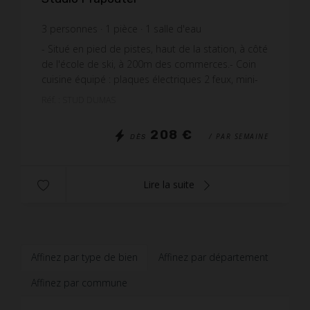
3
personnes
1
pièce
1
salle d'eau
- Situé en pied de pistes, haut de la station, à côté
de l'école de ski, à 200m des commerces.​ - Coin
cuisine équipé : plaques électriques 2 feux, mini-
four, micro onde et réfrigérateur Top. - Séj...
Réf. : STUD DUMAS
208 €
/ PAR SEMAINE
DÈS
Lire la suite
Affinez par type de bien
Affinez par département
Affinez par commune