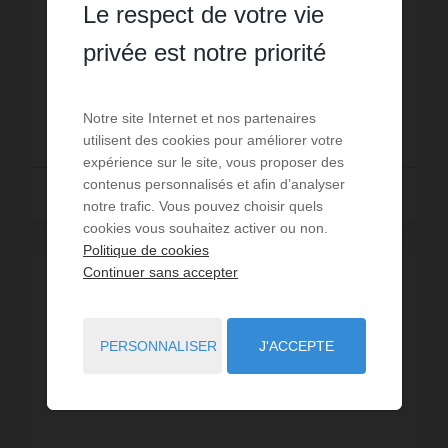
Le respect de votre vie
vacances à la neige à Prapoutel Au pied des pistes
dans une résidence au calme Pour des vacances
privée est notre priorité
en famille ou entre amis. Profitez des 120 km de
Réf. : STUD ROLLAND
piste...
Notre site Internet et nos partenaires
200 €
/ PAR SEMAINE
DÈS
utilisent des cookies pour améliorer votre
expérience sur le site, vous proposer des
contenus personnalisés et afin d’analyser
Lire la suite
notre trafic. Vous pouvez choisir quels
cookies vous souhaitez activer ou non.
Politique de cookies
Continuer sans accepter
PERSONNALISER
J'ACCEPTE