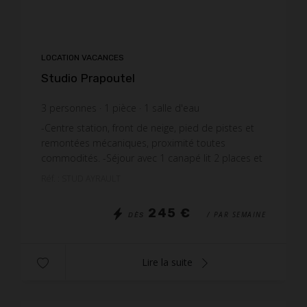
LOCATION VACANCES
Studio Prapoutel
3
personnes
1
pièce
1
salle d'eau
-Centre station, front de neige, pied de pistes et
remontées mécaniques, proximité toutes
commodités. -Séjour avec 1 canapé lit 2 places et
1 fauteuil convertible 1 place. -Kitchenette équipée
Réf. : STUD AYRAULT
avec ...
245 €
/ PAR SEMAINE
DÈS
Lire la suite