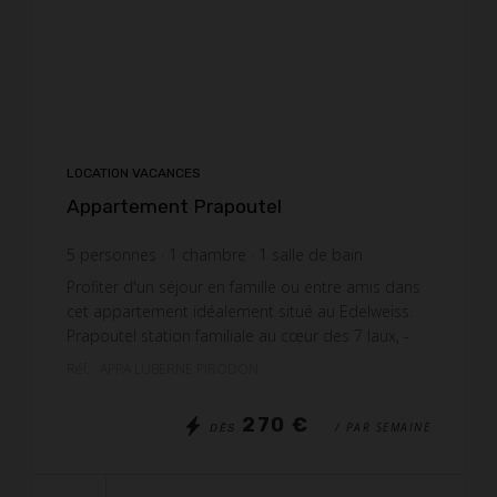
LOCATION VACANCES
Appartement Prapoutel
5
personnes
1
chambre
1
salle de bain
Profiter d'un séjour en famille ou entre amis dans
cet appartement idéalement situé au Edelweiss.
Prapoutel station familiale au cœur des 7 laux, -
Au pied des pistes, école de ski et remontées m...
Réf. : APPA LUBERNE PIRODON
270 €
/ PAR SEMAINE
DÈS