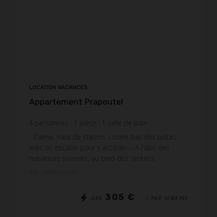
LOCATION VACANCES
Appartement Prapoutel
4
personnes
1
pièce
1
salle de bain
- Calme, haut de station, contre bas des pistes
avec un escalier pour y accéder. - A l'abri des
nuisances sonores, au pied des sentiers
pédestres, randonnées, raquettes et ski de fond.​ -
Réf. : APPA ROHO
Séjour : 1...
305 €
/ PAR SEMAINE
DÈS