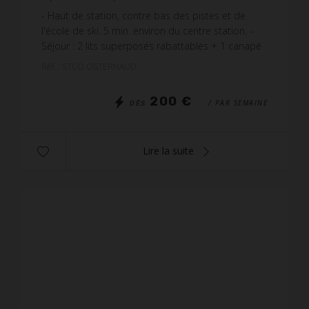
- Haut de station, contre bas des pistes et de
l'école de ski. 5 min. environ du centre station. -
Séjour : 2 lits superposés rabattables + 1 canapé
lit 2 personnes, Un grand placard de rangement -
Réf. : STUD OSTERNAUD
...
200 €
/ PAR SEMAINE
DÈS
Lire la suite