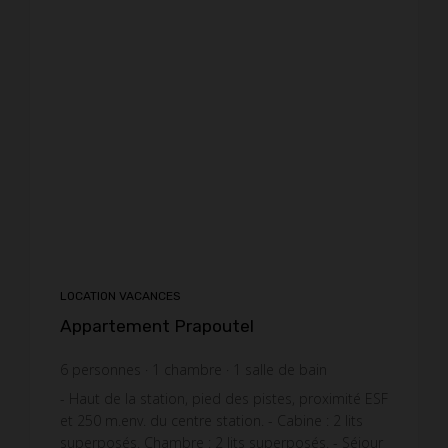
LOCATION VACANCES
Appartement Prapoutel
6
personnes
1
chambre
1
salle de bain
- Haut de la station, pied des pistes, proximité ESF
et 250 m.env. du centre station. - Cabine : 2 lits
superposés. Chambre : 2 lits superposés. - Séjour