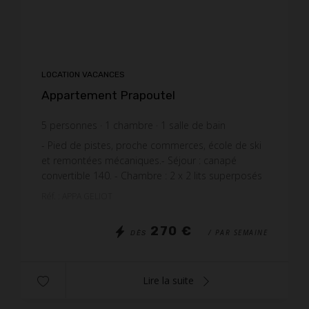
LOCATION VACANCES
Appartement Prapoutel
5
personnes
1
chambre
1
salle de bain
- Pied de pistes, proche commerces, école de ski
et remontées mécaniques. ​- Séjour : canapé
convertible 140. - Chambre : 2 x 2 lits superposés
de 80 soit 4 lits 1 place. - Cuisine : plaque vitrocé...
Réf. : APPA GELIOT
270 €
/ PAR SEMAINE
DÈS
Lire la suite