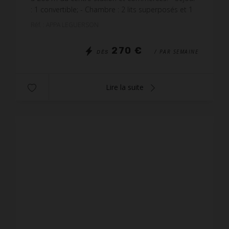
: 1 convertible; - Chambre : 2 lits superposés et 1
lit simple en 90; - Coin cuisine : 1 plaq...
Réf. : APPA LEGUERSON
270 €
/ PAR SEMAINE
DÈS
Lire la suite